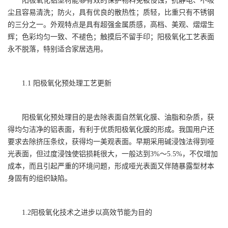
阳极氧化铝型材能够有效的保护物料免被侵蚀，抗静电、不吸
尘且容易清洗；防火，具有优良的散热性；质轻，比重只有不锈钢
的三分之一。外观特点是具有超强金属质感，高档、美观、熠熠生
辉；色彩均匀一致、不褪色；触摸后不留手印；阳极氧化工艺表面
永不脱落，特别适合家居选用。
1.1 阳极氧化预处理工艺更新
阳极氧化预处理目的是去除表面自然氧化膜、油脂和杂质，获
得均匀洁净的铝表面，有利于优质阳极氧化膜的形成。我国用户还
要求去除挤压条纹，获得均一美观表面。早期采用碱浸蚀法得到哑
光表面，但过度浸蚀使铝损耗很大，一般达到3%～5.5%，不仅增加
成本，而且引起严重的环境问题，形成哑光表面又伴随暴露型材本
身固有的组织缺陷。
1.2阳极氧化技术之进步以高效节能为目的