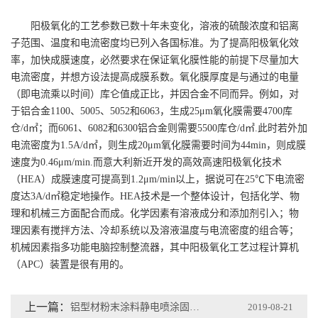
阳极氧化的工艺参数已数十年未变化，溶液的硫酸浓度和铝离
子范围、温度和电流密度均已列入各国标准。为了提高阳极氧化效
率，加快成膜速度，必然要求在保证氧化膜性能的前提下尽量加大
电流密度，并想方设法提高成膜系数。氧化膜厚度是与通过的电量
（即电流乘以时间）库仑值成正比，并因合金不同而异。例如，对
于铝合金1100、5005、5052和6063，生成25μm氧化膜需要4700库
仓/d㎡；而6061、6082和6300铝合金则需要5500库仓/d㎡.此时若外加
电流密度为1.5A/d㎡，则生成20μm氧化膜需要时间为44min，则成膜
速度为0.46μm/min.而意大利新近开发的高效高速阳极氧化技术
（HEA）成膜速度可提高到1.2μm/min以上，据说可在25℃下电流密
度达3A/d㎡稳定地操作。HEA技术是一个整体设计，包括化学、物
理和机械三方面配合而成。化学因素有溶液成分和添加剂引入；物
理因素有搅拌方法、冷却系统以及溶液温度与电流密度的组合等；
机械因素指多功能电脑控制整流器，其中阳极氧化工艺过程计算机
（APC）装置是很有用的。
上一篇：
铝型材粉末涂料静电喷涂固化工艺过程的分析
2019-08-21