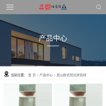
产品中心
当前位置：
首 页
>
产品中心
>
昆山欧式阳光房铝材